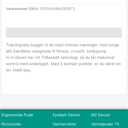
Varenummer (SKU):
5743600894292673
Beskrivelse
Træningssko bygget til de mest intense træninger, med tunge
løft.Særdeles velegnede til fitness, crossfit, bodypump
m.m.Skoen har UA TriBaseâ¢ teknologi, så du får maksimal
kontrol med underlaget. Med 3 kontakt punkter, er du sikret en
lav stabil bas,
Ergonomisk Pude
Eyelash Serum
M2 Serum
Ricinusolie
Varmecreme
Varmepuder Til